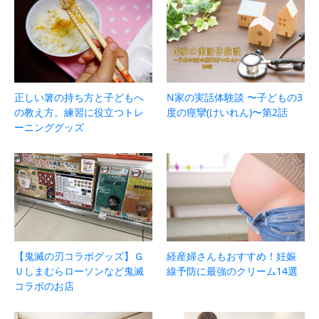
正しい箸の持ち方と子どもへ
N家の実話体験談 〜子どもの3
の教え方。練習に役立つトレ
度の痙攣(けいれん)〜第2話
ーニンググッズ
【鬼滅の刃コラボグッズ】Ｇ
経産婦さんもおすすめ！妊娠
Ｕしまむらローソンなど鬼滅
線予防に最強のクリーム14選
コラボのお店