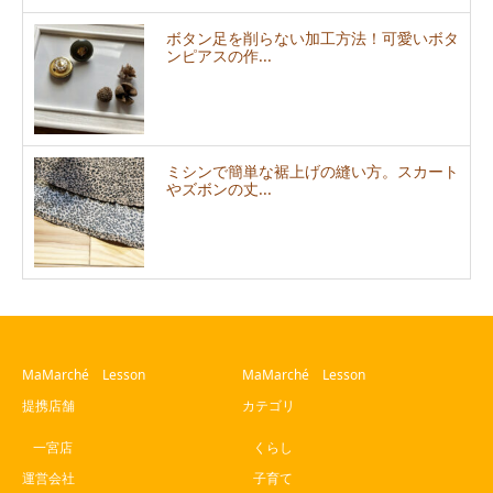
ボタン足を削らない加工方法！可愛いボタ
ンピアスの作...
ミシンで簡単な裾上げの縫い方。スカート
やズボンの丈...
MaMarché Lesson
MaMarché Lesson
提携店舗
カテゴリ
一宮店
くらし
運営会社
子育て