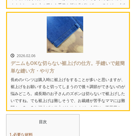
ますよね。でも上の服なら手首を折り曲げればいいですが、ズボ
ンと...
2026.02.06
デニムもOKな切らない裾上げの仕方。手縫いで超簡
単な縫い方・やり方
長めのパンツは購入時に裾上げをすることが多いと思いますが、
裾上げをお願いすると切ってしまうので後々調節ができないのが
悩みどころ。成長期のお子さんのズボンは切らないで裾上げした
いですね。でも裾上げは難しそうで、お裁縫が苦手なママには難
関！いろいろな裾上げの仕方がありますが、今回は、不器用さ
ん...
目次
1.必要な材料