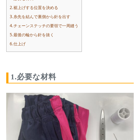
2.裾上げする位置を決める
3.糸先を結んで裏側から針を出す
4.チェーンステッチの要領で一周縫う
5.最後の輪から針を抜く
6.仕上げ
1.必要な材料