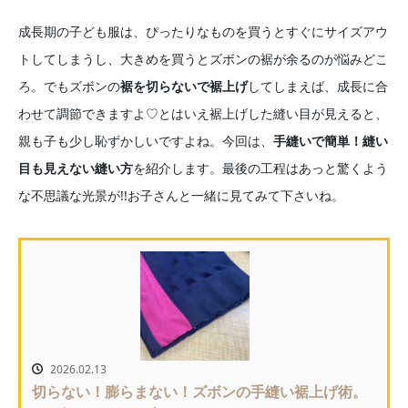
成長期の子ども服は、ぴったりなものを買うとすぐにサイズアウ
トしてしまうし、大きめを買うとズボンの裾が余るのが悩みどこ
ろ。でもズボンの
裾を切らないで裾上げ
してしまえば、成長に合
わせて調節できますよ♡とはいえ裾上げした縫い目が見えると、
親も子も少し恥ずかしいですよね。今回は、
手縫いで簡単！縫い
目も見えない縫い方
を紹介します。最後の工程はあっと驚くよう
な不思議な光景が!!お子さんと一緒に見てみて下さいね。
2026.02.13
切らない！膨らまない！ズボンの手縫い裾上げ術。