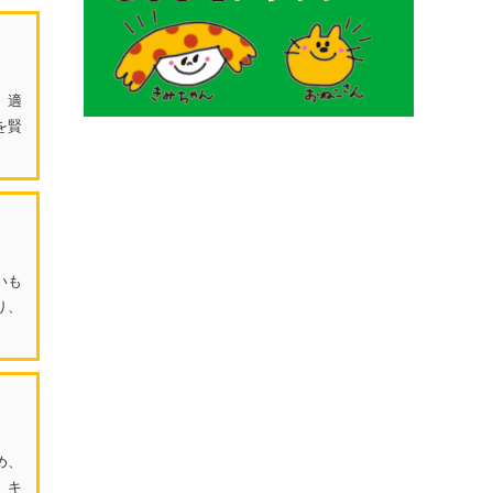
。適
を賢
いも
り、
め、
、キ