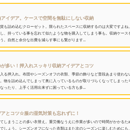
納アイデア。ケースで空間を無駄にしない収納
貨も詰め込むクローゼット。限られたスペースに収納するのは大変ですよね
し、持っている事を忘れて似たような物を購入してしまう事も。収納ケース
う。自然と余分な出費を減らす事にも繋がります...
のが多い！押入れスッキリ収納アイデアとコツ
入る押入れ。布団やシーズンオフの衣類、季節の飾りなど普段あまり使わな
。物を詰め込んでしまって奥に入っているものが取りづらくなってしまった
なったり、上手く活用出来ずに困っている方も多...
デアとコツ☆服の湿気対策も忘れずに！
てしまうことの多い衣替え。重労働なうえに作業が多いので時間がかかるた
でしょう。シーズンオフになった衣類はまた次のシーズンに楽しむためにも