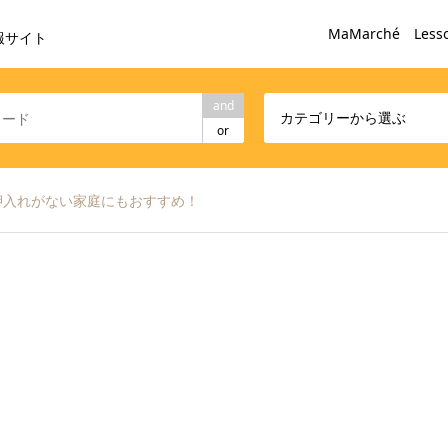
MaMarché Less
報サイト
and
カテゴリーから選ぶ
or
押入れがない家庭にもおすすめ！