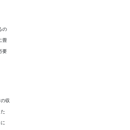
るの
に畳
必要
材の収
った
るに