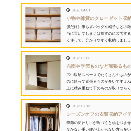
2026.04.01
小物や雑貨のクローゼット収
服だけに限らずバッグや帽子などの雑
当に置いてしまえば探すのに苦労する
く使って、分かりやすく収納しましょ
2026.05.06
布団や季節ものなど嵩張るも
広い収納スペースでたくさんのものが
のに限って嵩張るものが多いですよね
上に積み重ねて下のものが取りづらく
2026.02.16
シーズンオフの衣類収納アイ
季節の変わり目が近づくと頭を悩ませ
なかなか重い腰が上がらない方も多い