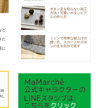
ボタン足を削らない加工
方法！可愛いボタンピア
スの作り方
など
ミシンで簡単な裾上げの
きた
縫い方。スカートやズボ
ンの丈を自分で直す
庭に
収納
納し