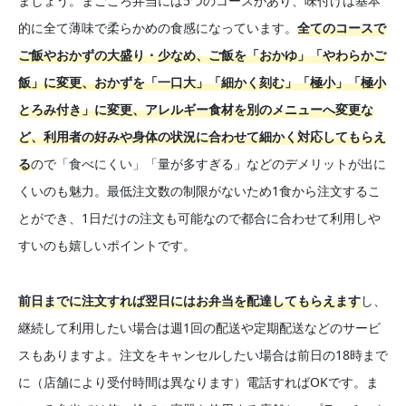
ましょう。まごころ弁当には5つのコースがあり、味付けは基本
的に全て薄味で柔らかめの食感になっています。
全てのコースで
ご飯やおかずの大盛り・少なめ、ご飯を「おかゆ」「やわらかご
飯」に変更、おかずを「一口大」「細かく刻む」「極小」「極小
とろみ付き」に変更、アレルギー食材を別のメニューへ変更な
ど、利用者の好みや身体の状況に合わせて細かく対応してもらえ
る
ので「食べにくい」「量が多すぎる」などのデメリットが出に
くいのも魅力。最低注文数の制限がないため1食から注文するこ
とができ、1日だけの注文も可能なので都合に合わせて利用しや
すいのも嬉しいポイントです。
前日までに注文すれば翌日にはお弁当を配達してもらえます
し、
継続して利用したい場合は週1回の配送や定期配送などのサービ
スもありますよ。注文をキャンセルしたい場合は前日の18時まで
に（店舗により受付時間は異なります）電話すればOKです。ま