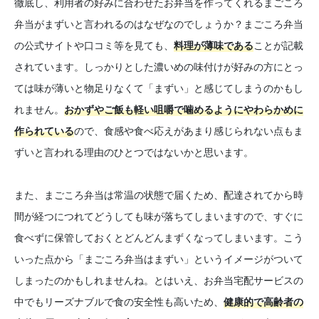
徹底し、利用者の好みに合わせたお弁当を作ってくれるまごころ
弁当がまずいと言われるのはなぜなのでしょうか？まごころ弁当
の公式サイトや口コミ等を見ても、
料理が薄味である
ことが記載
されています。しっかりとした濃いめの味付けが好みの方にとっ
ては味が薄いと物足りなくて「まずい」と感じてしまうのかもし
れません。
おかずやご飯も軽い咀嚼で噛めるようにやわらかめに
作られている
ので、食感や食べ応えがあまり感じられない点もま
ずいと言われる理由のひとつではないかと思います。
また、まごころ弁当は常温の状態で届くため、配達されてから時
間が経つにつれてどうしても味が落ちてしまいますので、すぐに
食べずに保管しておくとどんどんまずくなってしまいます。こう
いった点から「まごころ弁当はまずい」というイメージがついて
しまったのかもしれませんね。とはいえ、お弁当宅配サービスの
中でもリーズナブルで食の安全性も高いため、
健康的で高齢者の