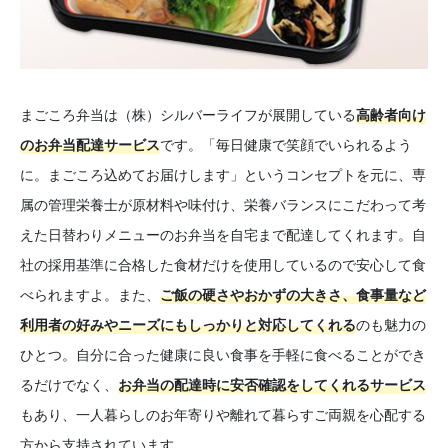
まごころ弁当は（株）シルバーライフが展開している
高齢者向け
のお弁当配達サービス
です。「毎日健康で笑顔でいられるよう
に。まごころ込めてお届けします」というコンセプトを元に、専
属の管理栄養士が原材料や味付け、栄養バランスにこだわって考
えた日替わりメニューのお弁当を自宅まで配達してくれます。自
社の採用基準に合格した食材だけを使用しているので安心して食
べられますよ。また、
ご飯の硬さやおかずの大きさ、食事量など
利用者の好みやニーズにもしっかりと対応してくれる
のも魅力の
ひとつ。自分に合った健康に良い食事を手軽に食べることができ
るだけでなく、
お弁当の配達時に安否確認をしてくれるサービス
もあり、一人暮らしのお年寄りや離れて暮らすご両親を心配する
方から支持されています。