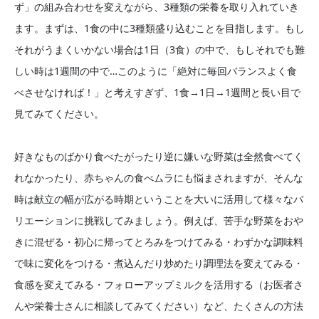
ず」の組み合わせを変えながら、3種類の栄養を取り入れていき
ます。まずは、1食の中に3種類盛り込むことを目指します。もし
それがうまくいかない場合は1日（3食）の中で、もしそれでも難
しい時は1週間の中で…このように「絶対に毎回バランスよく食
べさせなければ！」と考えすぎず、1食→1日→1週間と長い目で
見てみてください。
好きなものばかり食べたがったり逆に嫌いな野菜は全然食べてく
れなかったり、赤ちゃんの食べムラにも悩まされますが、そんな
時は献立の幅が広がる時期ということを大いに活用して様々なバ
リエーションに挑戦してみましょう。例えば、苦手な野菜をおや
きに混ぜる・初心に帰ってとろみをつけてみる・わずかな調味料
で味に変化をつける・煮込んだり炒めたり調理法を変えてみる・
食感を変えてみる・フォローアップミルクを活用する（お医者さ
んや栄養士さんに相談してみてください）など、たくさんの方法