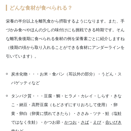
どんな食材が食べられる？
栄養の半分以上を離乳食から摂取するようになります。また、手
づかみ食べやほんの少しの味付けにも挑戦できる時期です。そん
な離乳食後期に食べられる食材の例を栄養素ごとに紹介しますね
（後期の頃から取り入れることができる食材にアンダーラインを
引いています）。
炭水化物・・・お米・食パン（耳以外の部分）・うどん・ス
パゲッティなど
タンパク質・・・豆腐・鯛・ヒラメ・カレイ・しらす・きな
こ・納豆・高野豆腐（もどさずにすりおろして使用）・卵
黄・卵白（卵黄に慣れてきたら）・ささみ・ツナ・鮭（塩鮭
ではなく生鮭）・かつお節・
かつお
・
さば
・
えび
・
合いびき
肉
など