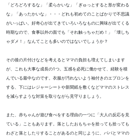
「どろどろするな」「柔らかいな」「ぎゅっとすると形が変わる
な」「あったかいな」・・・どれも初めてのことばかりで不思議
がいっぱい。好奇心が出てきていろいろなものに興味が出てくる
時期なので、食事以外の面でも「それ触っちゃだめ！」「壊しち
ゃダメ！」なんてことも多いのではないでしょうか？
その後の片付けなどを考えるとママの負担も増えてしまいます
が、これも大事な成長の1つ。五感を必死に働かせて、経験を積
んでいる最中なのです。衣服が汚れないよう袖付きのエプロンを
する、下にはレジャーシートや新聞紙を敷くなどママのストレス
を減らすような対策を取りながら見守りましょう。
また、赤ちゃんが遊び食べをする理由の一つに「大人の反応を見
ている」こともあります。落としたおもちゃを拾っても拾っても
わざと落としたりすることがあるのと同じように、パパとママの