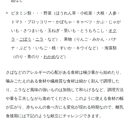
ビタミン類・・・野菜（ほうれん草・小松菜・大根・人参・
トマト・ブロッコリー・かぼちゃ・キャベツ・かぶ・じゃが
いも・さつまいも・玉ねぎ・里いも・とうもろこし・
オク
ラ
・
ごぼう
・
ニラ
・など）、果物（りんご・みかん・バナ
ナ・ぶどう・いちご・桃・すいか・キウイなど）・海藻類
（のり・青のり・
わかめ
など）
さばなどのアレルギーの心配がある食材は極少量から始めたり、
噛みごたえのある食材や繊維質な食材は細かく刻んで調理した
り、ニラなど風味の強いものは加熱して和らげるなど、調理方法
や量を工夫しながら進めてください。このように使える食材の幅
が広がり、赤ちゃんの食べ方にも変化が現れる時期なので、離乳
食後期には下記のような献立にチャレンジできます。