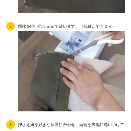
両端を縫い代５ｍｍで縫います。（仮縫いでもＯＫ）
押さえ紐を好きな位置に合わせ、両端を裏地に縫いつけて