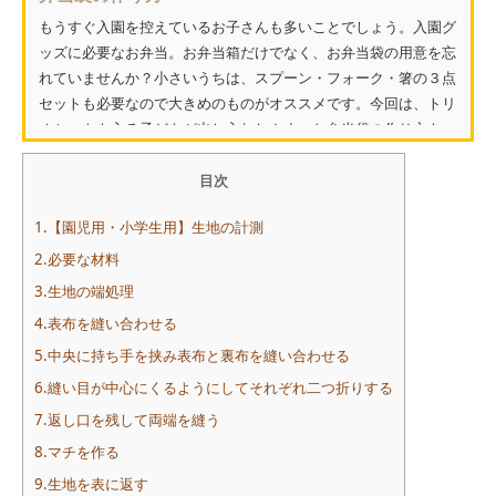
もうすぐ入園を控えているお子さんも多いことでしょう。入園グ
ッズに必要なお弁当。お弁当箱だけでなく、お弁当袋の用意を忘
れていませんか？小さいうちは、スプーン・フォーク・箸の３点
セットも必要なので大きめのものがオススメです。今回は、トリ
オセットも入る子どもが出し入れしやすいお弁当袋の作り方を
紹...
目次
1.【園児用・小学生用】生地の計測
2.必要な材料
3.生地の端処理
4.表布を縫い合わせる
5.中央に持ち手を挟み表布と裏布を縫い合わせる
6.縫い目が中心にくるようにしてそれぞれ二つ折りする
7.返し口を残して両端を縫う
8.マチを作る
9.生地を表に返す