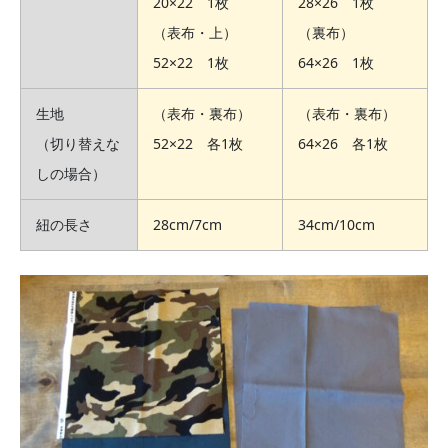
20×22 1枚
28×26 1枚
（表布・上）
（裏布）
52×22 1枚
64×26 1枚
生地
（表布・裏布）
（表布・裏布）
（切り替えな
52×22 各1枚
64×26 各1枚
しの場合）
紐の長さ
28cm/7cm
34cm/10cm