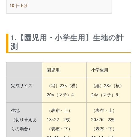
10.仕上げ
1.【園児用・小学生用】生地の計
測
園児用
小学生用
完成サイズ
（縦）23×（横）
（縦）28×（横）
20×（マチ）4
24×（マチ）6
生地
（表布・上）
（表布・上）
（切り替えあ
18×22 2枚
20×26 2枚
りの場合）
（表布・下）
（表布・下）