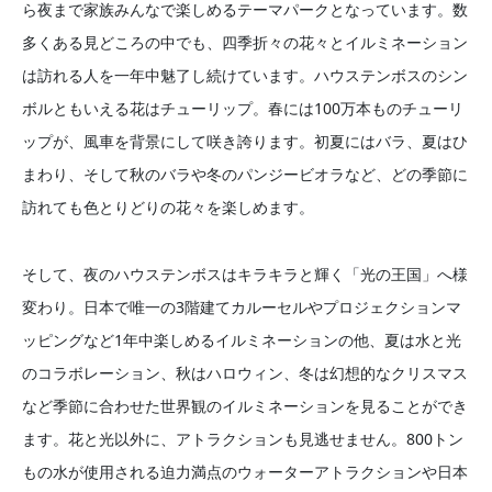
ら夜まで家族みんなで楽しめるテーマパークとなっています。数
多くある見どころの中でも、四季折々の花々とイルミネーション
は訪れる人を一年中魅了し続けています。ハウステンボスのシン
ボルともいえる花はチューリップ。春には100万本ものチューリ
ップが、風車を背景にして咲き誇ります。初夏にはバラ、夏はひ
まわり、そして秋のバラや冬のパンジービオラなど、どの季節に
訪れても色とりどりの花々を楽しめます。
そして、夜のハウステンボスはキラキラと輝く「光の王国」へ様
変わり。日本で唯一の3階建てカルーセルやプロジェクションマ
ッピングなど1年中楽しめるイルミネーションの他、夏は水と光
のコラボレーション、秋はハロウィン、冬は幻想的なクリスマス
など季節に合わせた世界観のイルミネーションを見ることができ
ます。花と光以外に、アトラクションも見逃せません。800トン
もの水が使用される迫力満点のウォーターアトラクションや日本