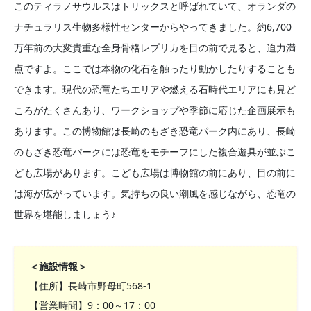
このティラノサウルスはトリックスと呼ばれていて、オランダの
ナチュラリス生物多様性センターからやってきました。約6,700
万年前の大変貴重な全身骨格レプリカを目の前で見ると、迫力満
点ですよ。ここでは本物の化石を触ったり動かしたりすることも
できます。現代の恐竜たちエリアや燃える石時代エリアにも見ど
ころがたくさんあり、ワークショップや季節に応じた企画展示も
あります。この博物館は長崎のもざき恐竜パーク内にあり、長崎
のもざき恐竜パークには恐竜をモチーフにした複合遊具が並ぶこ
ども広場があります。こども広場は博物館の前にあり、目の前に
は海が広がっています。気持ちの良い潮風を感じながら、恐竜の
世界を堪能しましょう♪
＜施設情報＞
【住所】長崎市野母町568-1
【営業時間】9：00～17：00