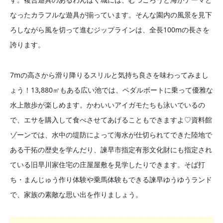
なったカラフルな遊具が揃っています。そんな園内の風景を見下
ろしながら風を切って進むジップラインは、全長100mの長さを
誇ります。
7mの高さから滑り降りるスリルと気持ち良さを味わってみまし
ょう！13,880㎡もある広い池では、ペダルボートに乗って優雅な
水上散歩が楽しめます。かわいいアイガモたちも泳いでいるの
で、エサを購入して食べさせてあげることもできますよ♡資料館
ゾーンでは、水中の堤防によって海水が仕切られてできた陸地で
ある干拓の歴史を学んだり、諫早市指定有形文化財にも指定され
ている旧早川家住宅の庄屋屋敷を見学したりできます。そば打
ち・まんじゅう作り体験や乗馬体験もできる諫早ゆうゆうランド
で、家族の素敵な思い出を作りましょう。