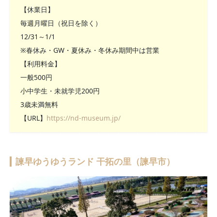
【休業日】
毎週月曜日（祝日を除く）
12/31～1/1
※春休み・GW・夏休み・冬休み期間中は営業
【利用料金】
一般500円
小中学生・未就学児200円
3歳未満無料
【URL】
https://nd-museum.jp/
諫早ゆうゆうランド 干拓の里（諫早市）