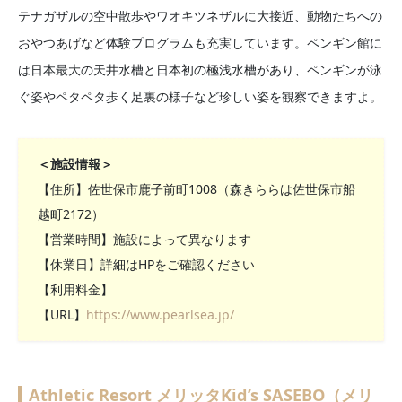
テナガザルの空中散歩やワオキツネザルに大接近、動物たちへの
おやつあげなど体験プログラムも充実しています。ペンギン館に
は日本最大の天井水槽と日本初の極浅水槽があり、ペンギンが泳
ぐ姿やペタペタ歩く足裏の様子など珍しい姿を観察できますよ。
＜施設情報＞
【住所】佐世保市鹿子前町1008（森きららは佐世保市船
越町2172）
【営業時間】施設によって異なります
【休業日】詳細はHPをご確認ください
【利用料金】
【URL】
https://www.pearlsea.jp/
Athletic Resort メリッタKid’s SASEBO（メリ