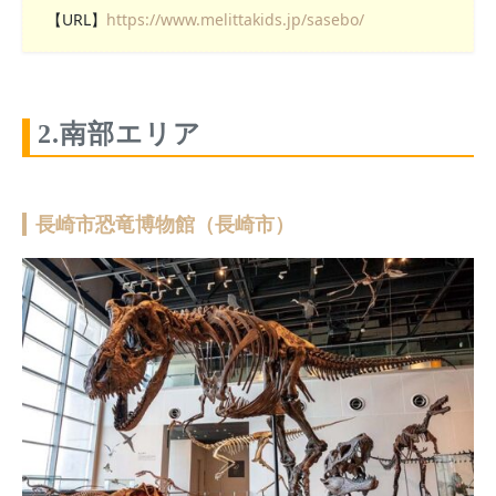
【URL】
https://www.melittakids.jp/sasebo/
2.南部エリア
長崎市恐竜博物館（長崎市）