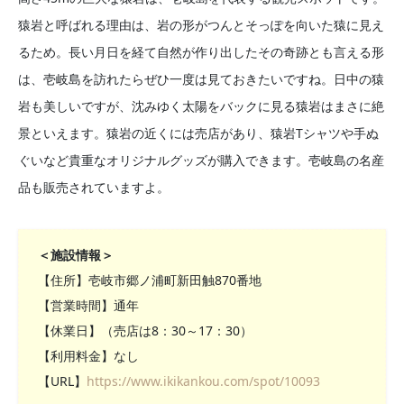
猿岩と呼ばれる理由は、岩の形がつんとそっぽを向いた猿に見え
るため。長い月日を経て自然が作り出したその奇跡とも言える形
は、壱岐島を訪れたらぜひ一度は見ておきたいですね。日中の猿
岩も美しいですが、沈みゆく太陽をバックに見る猿岩はまさに絶
景といえます。猿岩の近くには売店があり、猿岩Tシャツや手ぬ
ぐいなど貴重なオリジナルグッズが購入できます。壱岐島の名産
品も販売されていますよ。
＜施設情報＞
【住所】壱岐市郷ノ浦町新田触870番地
【営業時間】通年
【休業日】（売店は8：30～17：30）
【利用料金】なし
【URL】
https://www.ikikankou.com/spot/10093