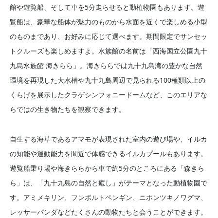
館や遊覧船、そして車を5分走らせると動植物園もあります。遊
覧船は、豪華な船体が魅力のものから水面を近くで楽しめる小型
のものまであり、お好みに応じて選べます。期間限定でサンセッ
トクルーズも楽しめますよ。水族館の名前は「西海国立公園九十
九島水族館 海きらら」。海きららでは九十九島湾の豊かな自然
環境を再現した大水槽や九十九島周辺で見られる100種類以上の
くらげを展示したクラゲシンフォニードームなど、このエリアな
らではの生き物たちを観察できます。
自生する海草であるアマモが表現された室内の遊び場や、イルカ
の知能や運動能力を間近で体感できるイルカプールもあります。
遊覧船乗り場や海きららから車で約5分のところにある「森きら
ら」は、「九十九島の自然と癒し」がテーマとなった動植物園で
す。アミメキリン、フンボルトペンギン、ニホンツキノワグマ、
レッサーパンダなどたくさんの動物たちと会うことができます。