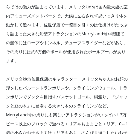
らではの魅力が詰まっています。メリッタkid’sは国内最大級の室
内アミューズメントパークで、天候に左右されず思いっきり体を
動かして遊べます。佐世保店で一際目を引くのは仕掛けがたっぷ
り詰まった大きな船型アトラクションのMerryLand号♪4階建て
の船体にはロープやトンネル、チューブスライダーなどがあり、
その周りには約6万個のボールが使用されたボールプールがあり
ます。
メリッタkid’s佐世保店のキャラクター・メリッタちゃんのお顔の
形をしたバルーントランポリンや、クライミングウォール、トラ
ンポリンでダンクを目指すバスケットゴール、綱渡り、『ジャッ
クと豆の木』に登場する大きな木のクライミングなど、
MerryLand号の周りにも楽しいアトラクションがいっぱい！3万
ピース以上のブロックで遊べるエリアやおままごとエリア、0～1
歳の小さなお子さま向けエリアもあり、のんびり過ごしたいお子