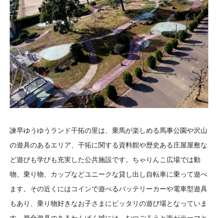
諫早ゆうゆうランド干拓の里は、乗馬が楽しめる馬事公園や沢山
の遊具のあるエリア、干拓に関する資料館や歴史ある庄屋屋敷な
ど遊びも学びも充実した公共施設です。ちゃりんこ広場では動
物、乗り物、カップなどユニークな貸し出し自転車に乗って遊べ
ます。その近くにはコインで遊べるバッテリーカーや電車型遊具
もあり、乗り物好きなお子さまにピッタリの遊び場となっていま
す。複合遊具のあるわんぱく城には、むつごろうと海がテーマと