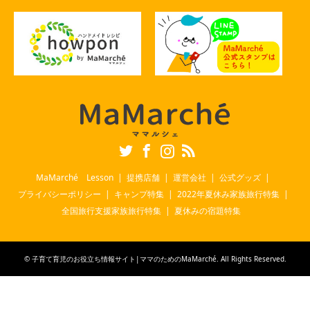
Twitter
Facebook
Instagram
RSS
MaMarché Lesson
提携店舗
運営会社
公式グッズ
プライバシーポリシー
キャンプ特集
2022年夏休み家族旅行特集
全国旅行支援家族旅行特集
夏休みの宿題特集
©
子育て育児のお役立ち情報サイト|ママのためのMaMarché
. All Rights Reserved.