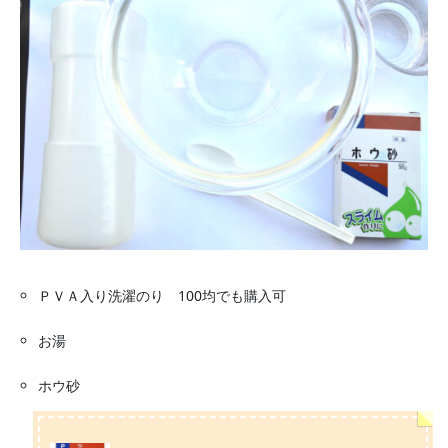
ＰＶＡ入り洗濯のり 100均でも購入可
お湯
ホウ砂