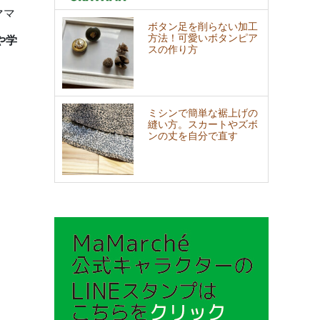
ママ
ボタン足を削らない加工
方法！可愛いボタンピア
や学
スの作り方
ミシンで簡単な裾上げの
縫い方。スカートやズボ
ンの丈を自分で直す