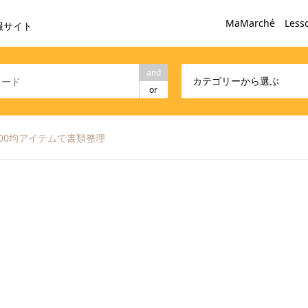
MaMarché Less
報サイト
and
カテゴリーから選ぶ
or
00均アイテムで書類整理