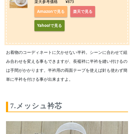
楽天参考価格 ¥873
Amazonで見る
楽天で見る
Yahoo!で見る
お着物のコーディネートに欠かせない半衿。シーンに合わせて組
み合わせを変える事もできますが、長襦袢に半衿を縫い付けるの
は手間がかかります。半衿用の両面テープを使えば針も使わず簡
単に半衿を付ける事が出来ますよ。
7.メッシュ衿芯