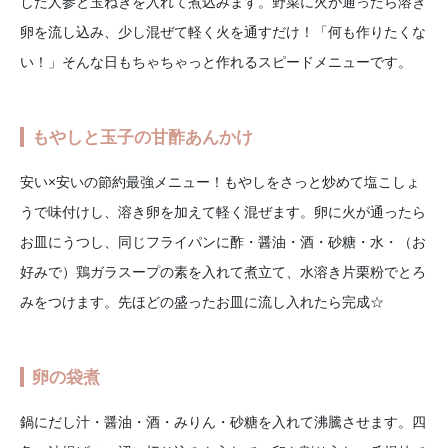
した人参と玉ねぎを入れて煮込みます。野菜に火が通ったら溶き
卵を流し込み、少し混ぜて軽く火を通すだけ！「何も作りたくな
い！」そんな日もちゃちゃっと作れるスピードメニューです。
もやしと玉子の甘酢あんかけ
安い×安いの節約最強メニュー！もやしをさっと炒めて塩こしょ
うで味付けし、溶き卵を加えて軽く混ぜます。卵に火が通ったら
お皿にうつし、同じフライパンに酢・醤油・酒・砂糖・水・（お
好みで）鶏ガラスープの素を入れて煮立て、水溶き片栗粉でとろ
みをつけます。先ほどの盛ったお皿に流し入れたら完成☆
卵の袋煮
鍋にだし汁・醤油・酒・みりん・砂糖を入れて沸騰させます。四