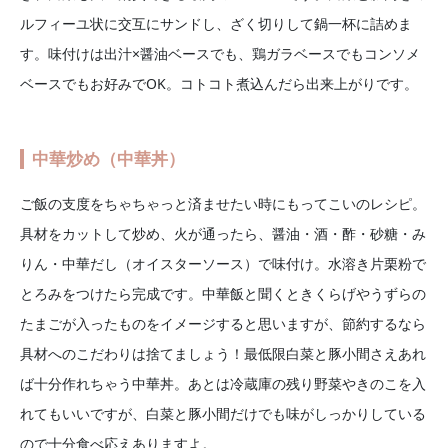
ルフィーユ状に交互にサンドし、ざく切りして鍋一杯に詰めま
す。味付けは出汁×醤油ベースでも、鶏ガラベースでもコンソメ
ベースでもお好みでOK。コトコト煮込んだら出来上がりです。
中華炒め（中華丼）
ご飯の支度をちゃちゃっと済ませたい時にもってこいのレシピ。
具材をカットして炒め、火が通ったら、醤油・酒・酢・砂糖・み
りん・中華だし（オイスターソース）で味付け。水溶き片栗粉で
とろみをつけたら完成です。中華飯と聞くときくらげやうずらの
たまごが入ったものをイメージすると思いますが、節約するなら
具材へのこだわりは捨てましょう！最低限白菜と豚小間さえあれ
ば十分作れちゃう中華丼。あとは冷蔵庫の残り野菜やきのこを入
れてもいいですが、白菜と豚小間だけでも味がしっかりしている
ので十分食べ応えありますよ。