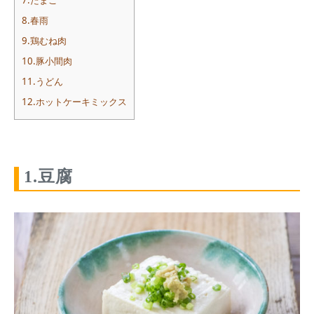
7.たまご
8.春雨
9.鶏むね肉
10.豚小間肉
11.うどん
12.ホットケーキミックス
1.豆腐