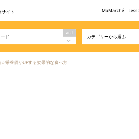
MaMarché Less
報サイト
and
カテゴリーから選ぶ
or
☆栄養価がUPする効果的な食べ方