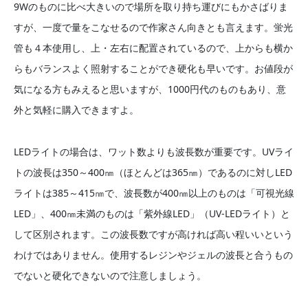
9Wのものに比べ大きいので場所を取り持ち運びにもかさばりま
すが、一度で量をこなせるので作家さん向きとも言えます。蛍光
管も４本使用し、上・左右に配置されているので、上からも横か
らもバランスよく照射することができ硬化も早いです。お値段が
気になる方もみえると思いますが、1000円代のものもあり、意
外と気軽に購入できますよ。
LEDライトの場合は、ワット数よりも波長数が重要です。UVライ
トの波長は350～400㎚（ほとんどは365㎚）であるのに対しLED
ライトは385～415㎚で、波長数が400㎚以上のものは「可視光線
LED」、400㎚未満のものは「紫外線LED」（UV-LEDライト）と
して区別されます。この波長数ですが高ければ高い程いいという
わけではありません。使用するレジンやジェルの波長と合うもの
でないと硬化できないので注意しましょう。