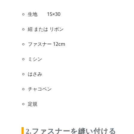
生地 15×30
紐 または リボン
ファスナー 12cm
ミシン
はさみ
チャコペン
定規
2.ファスナーを縫い付ける