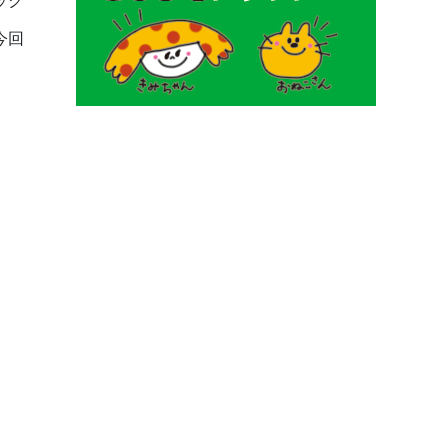
ック
今回