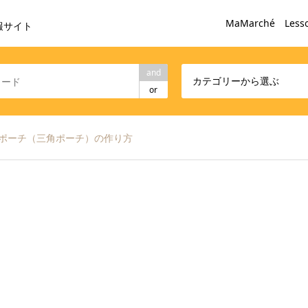
MaMarché Less
報サイト
and
カテゴリーから選ぶ
or
ラポーチ（三角ポーチ）の作り方