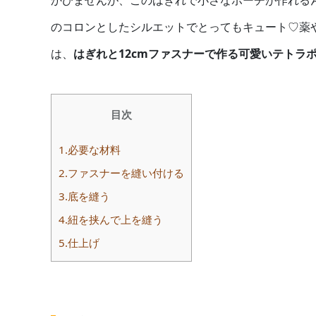
かびませんが、このはぎれで小さなポーチが作れる
のコロンとしたシルエットでとってもキュート♡薬
は、
はぎれと12cmファスナーで作る可愛いテトラ
目次
1.必要な材料
2.ファスナーを縫い付ける
3.底を縫う
4.紐を挟んで上を縫う
5.仕上げ