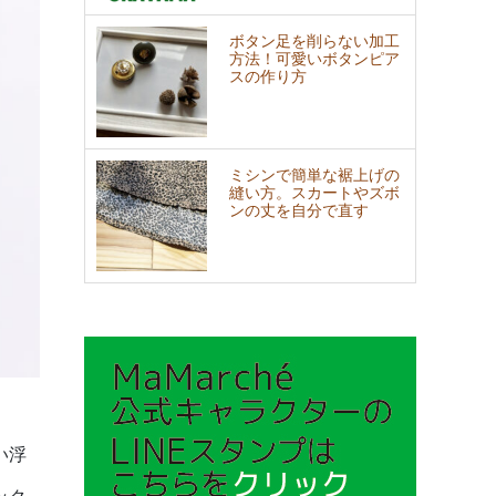
ボタン足を削らない加工
方法！可愛いボタンピア
スの作り方
ミシンで簡単な裾上げの
縫い方。スカートやズボ
ンの丈を自分で直す
い浮