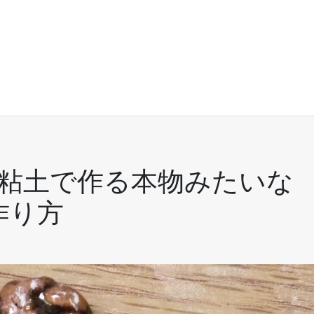
 粘土で作る本物みたいな
作り方