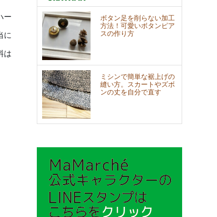
ハー
ボタン足を削らない加工
方法！可愛いボタンピア
スの作り方
当に
料は
ミシンで簡単な裾上げの
縫い方。スカートやズボ
ンの丈を自分で直す