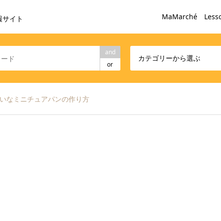
MaMarché Less
報サイト
and
カテゴリーから選ぶ
or
たいなミニチュアパンの作り方