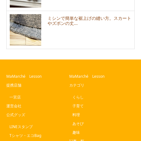
ミシンで簡単な裾上げの縫い方。スカート
やズボンの丈...
MaMarché Lesson
MaMarché Lesson
提携店舗
カテゴリ
一宮店
くらし
運営会社
子育て
公式グッズ
料理
あそび
LINEスタンプ
趣味
Tシャツ・エコBag