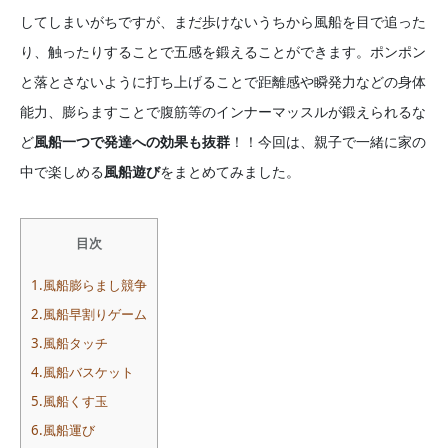
してしまいがちですが、まだ歩けないうちから風船を目で追った
り、触ったりすることで五感を鍛えることができます。ポンポン
と落とさないように打ち上げることで距離感や瞬発力などの身体
能力、膨らますことで腹筋等のインナーマッスルが鍛えられるな
ど
風船一つで発達への効果も抜群
！！今回は、親子で一緒に家の
中で楽しめる
風船遊び
をまとめてみました。
目次
1.風船膨らまし競争
2.風船早割りゲーム
3.風船タッチ
4.風船バスケット
5.風船くす玉
6.風船運び