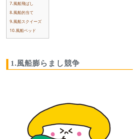
7.風船飛ばし
8.風船的当て
9.風船スクイーズ
10.風船ベッド
1.風船膨らまし競争