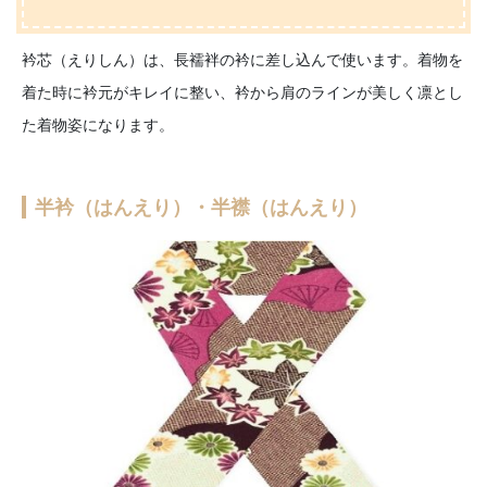
衿芯（えりしん）は、長襦袢の衿に差し込んで使います。着物を
着た時に衿元がキレイに整い、衿から肩のラインが美しく凛とし
た着物姿になります。
半衿（はんえり）・半襟（はんえり）