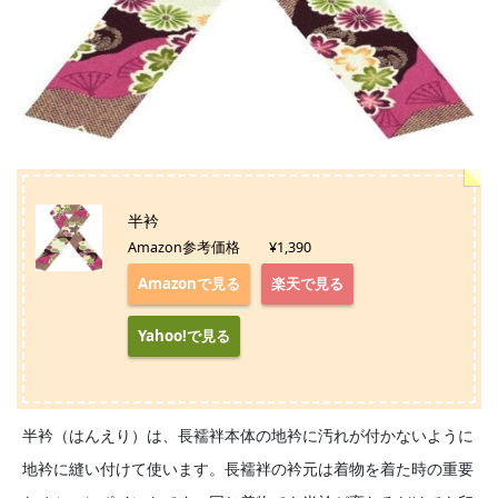
半衿
Amazon参考価格 ¥1,390
Amazonで見る
楽天で見る
Yahoo!で見る
半衿（はんえり）は、長襦袢本体の地衿に汚れが付かないように
地衿に縫い付けて使います。長襦袢の衿元は着物を着た時の重要