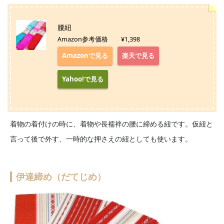
腰紐
Amazon参考価格 ¥1,398
Amazonで見る
楽天で見る
Yahoo!で見る
着物の着付けの時に、着物や長襦袢の腰に締める紐です。仮紐と
言って後で外す、一時的な押さえの紐としても使います。
伊達締め（だてじめ）