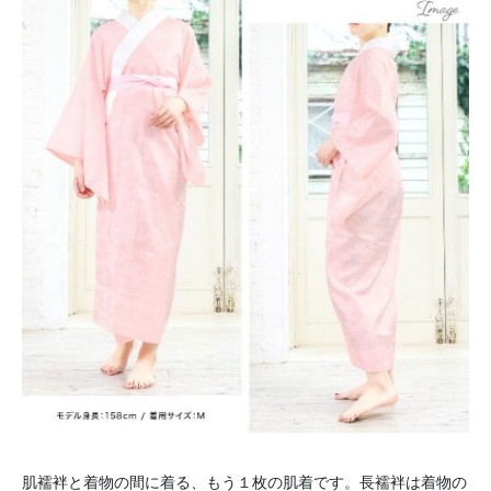
肌襦袢と着物の間に着る、もう１枚の肌着です。長襦袢は着物の