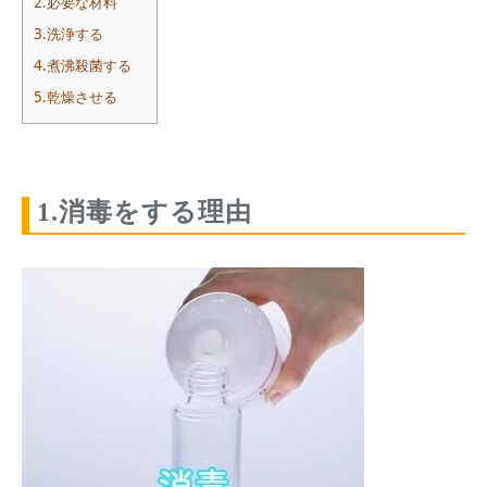
2.必要な材料
3.洗浄する
4.煮沸殺菌する
5.乾燥させる
1.消毒をする理由