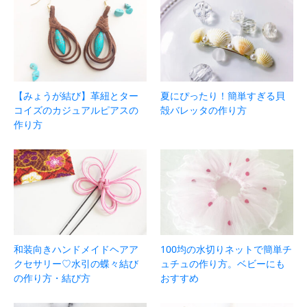
【みょうが結び】革紐とター
夏にぴったり！簡単すぎる貝
コイズのカジュアルピアスの
殻バレッタの作り方
作り方
和装向きハンドメイドヘアア
100均の水切りネットで簡単チ
クセサリー♡水引の蝶々結び
ュチュの作り方。ベビーにも
の作り方・結び方
おすすめ