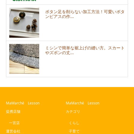
ボタン足を削らない加工方法！可愛いボタ
ンピアスの作...
ミシンで簡単な裾上げの縫い方。スカート
やズボンの丈...
MaMarché Lesson
MaMarché Lesson
提携店舗
カテゴリ
一宮店
くらし
運営会社
子育て