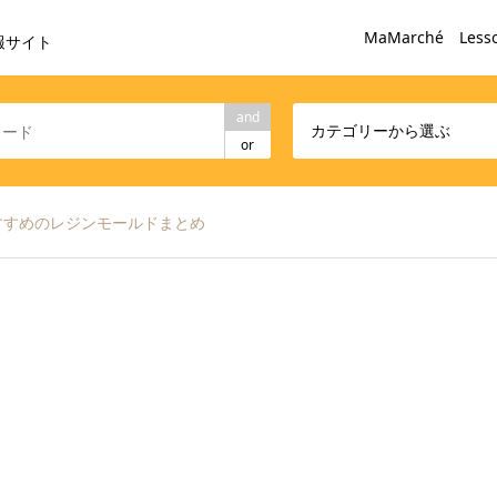
MaMarché Less
報サイト
and
カテゴリーから選ぶ
or
すすめのレジンモールドまとめ