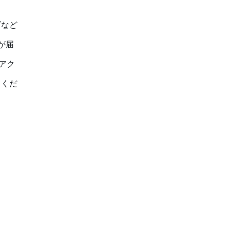
ズなど
が届
アク
てくだ