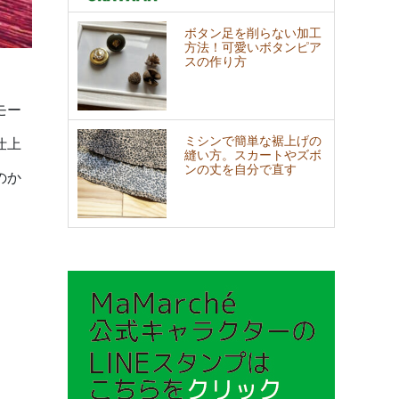
ボタン足を削らない加工
方法！可愛いボタンピア
スの作り方
モー
ミシンで簡単な裾上げの
仕上
縫い方。スカートやズボ
ンの丈を自分で直す
のか