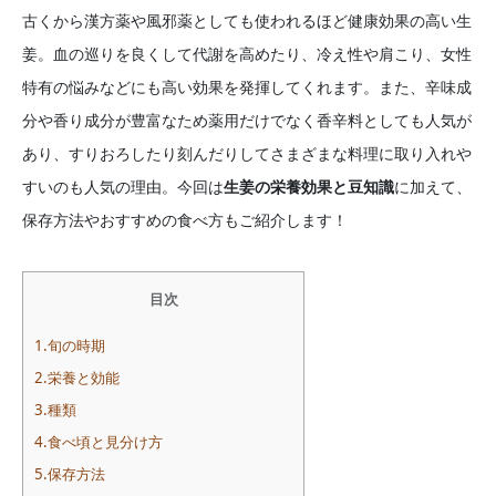
古くから漢方薬や風邪薬としても使われるほど健康効果の高い生
姜。血の巡りを良くして代謝を高めたり、冷え性や肩こり、女性
特有の悩みなどにも高い効果を発揮してくれます。また、辛味成
分や香り成分が豊富なため薬用だけでなく香辛料としても人気が
あり、すりおろしたり刻んだりしてさまざまな料理に取り入れや
すいのも人気の理由。今回は
生姜の栄養効果と豆知識
に加えて、
保存方法やおすすめの食べ方もご紹介します！
目次
1.旬の時期
2.栄養と効能
3.種類
4.食べ頃と見分け方
5.保存方法