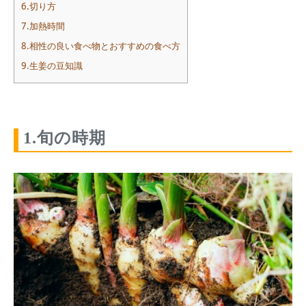
6.切り方
7.加熱時間
8.相性の良い食べ物とおすすめの食べ方
9.生姜の豆知識
1.旬の時期