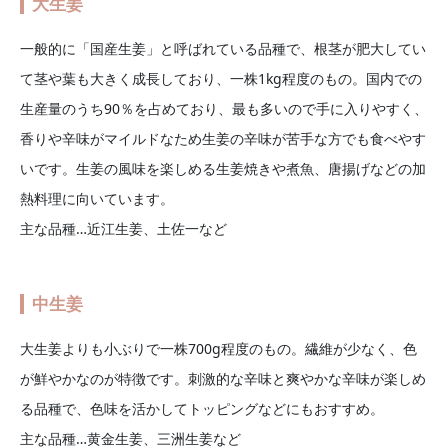
大生姜
一般的に「国産生姜」と呼ばれている品種で、根茎が肥大してい
て茎や葉も大きく成長しており、一株1kg程度のもの。国内での
生産量のうち90％を占めており、最も多いので手に入りやすく、
香りや辛味がマイルドなため生姜の辛味が苦手な方でも食べやす
いです。生姜の風味を楽しめる生姜焼きや煮魚、唐揚げなどの加
熱料理に向いています。
主な品種…近江生姜、土佐一など
中生姜
大生姜よりも小ぶりで一株700g程度のもの。繊維が少なく、色
が鮮やかなのが特徴です。刺激的な辛味と爽やかな辛味が楽しめ
る品種で、色味を活かしてトッピングなどにもおすすめ。
主な品種…黄金生姜、三洲生姜など