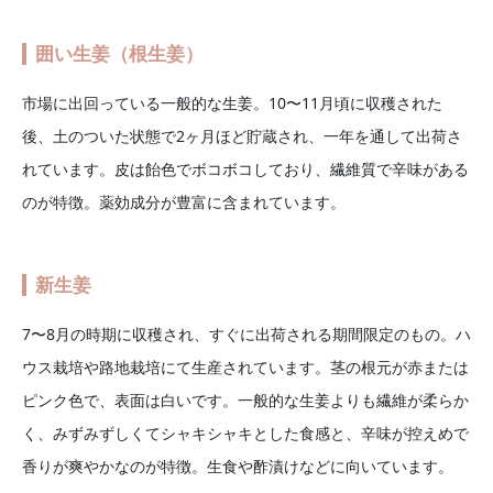
囲い生姜（根生姜）
市場に出回っている一般的な生姜。10〜11月頃に収穫された
後、土のついた状態で2ヶ月ほど貯蔵され、一年を通して出荷さ
れています。皮は飴色でボコボコしており、繊維質で辛味がある
のが特徴。薬効成分が豊富に含まれています。
新生姜
7〜8月の時期に収穫され、すぐに出荷される期間限定のもの。ハ
ウス栽培や路地栽培にて生産されています。茎の根元が赤または
ピンク色で、表面は白いです。一般的な生姜よりも繊維が柔らか
く、みずみずしくてシャキシャキとした食感と、辛味が控えめで
香りが爽やかなのが特徴。生食や酢漬けなどに向いています。