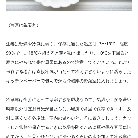
（写真は生姜氷）
生姜は乾燥や冷気に弱く、保存に適した温度は13〜15℃、湿度
90％です。18℃を超えると芽が動き出したり、10℃を下回ると
寒さにやられて傷む原因にあるので注意してくださいね。丸ごと
保存する場合は直接冷気が当たって冷えすぎないように濡らした
キッチンペーパーで包んでから冷蔵庫の野菜室に入れましょう。
冷蔵庫は生姜にとっては寒すぎる環境なので、気温が上がる暑い
時期以外は直射日光が当たらない場所で常温で保存できます。反
対に寒くなる冬場は、室内の温かいところに置きましょう。カッ
トした状態で保存するときは乾燥を防ぐために瓶や保存容器に詰
めてから、生姜がひたひたに浸かるくらいの水を加えて冷蔵庫に