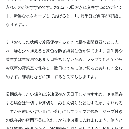
入れるのがおすすめです。水は2〜3日おきに交換するのがポイン
ト。新鮮な水をキープしてあげると、1ヶ月半ほど保存が可能に
なりますよ。
すりおろした状態で冷蔵保存するときは瓶や密閉容器などに入
れ、酢を少々加えると変色を防ぎ綺麗な色が保てます。新生姜や
葉生姜は生食用であまり日持ちしないため、ラップで包んでから
冷蔵庫の野菜室で保存し、数日のうちに使い切ると美味しく楽し
めます。酢漬けなどに加工すると長持ちしますよ。
長期保存したい場合は冷凍保存か天日干しがおすすめ。冷凍保存
する場合は千切りや薄切り、みじん切りなどにするか、すりおろ
してから使いやすい量に小分けにしてラップに包み、ジップ付き
の保存袋か密閉容器に入れてから冷凍庫に入れましょう。使うと
きは解凍の必要ななく、冷凍庫から取り出してすぐに加熱すれば