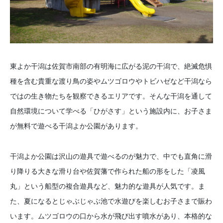
東よか干潟は佐賀市南部の有明海に広がる泥の干潟で、絶滅危惧
種を含む貴重な渡り鳥の姿やムツゴロウやトビハゼなど干潟なら
ではの生き物たちを観察できるエリアです。そんな干潟を通して
自然環境について学べる「ひがさす」という施設内に、お子さま
が無料で遊べる干潟よか公園があります。
干潟よか公園は沢山の遊具で遊べるのが魅力で、中でも直角に滑
り降りる大きな滑り台や佐賀藩で作られた船の形をした「凌風
丸」という船型の複合遊具など、魅力的な遊具が人気です。ま
た、夏になるとじゃぶじゃぶ池で水遊びを楽しむお子さまで賑わ
います。ムツゴロウの口から水が飛び出す噴水があり、本格的な