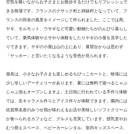
空気を吸いながらお子さまとお散歩するだけでもリフレッシュで
きる牧場です。フランスのクサック村と姉妹村となっていて、フ
ランスの田舎の風景をイメージして作られました。ここでは馬、
ヤギ、モルモット、ウサギなど可愛い動物たちがのんびり暮らし
ていて、乗馬体験やエサやり体験をしたりヤギの小屋を見学した
りできます。ヤギの小屋は山の上にあり、展望台からは思わず
「ヤッホー」と言いたくなるような景色が見られます。
遊具は、小さなお子さまも楽しめるちびっこカートと、牧場には
少し珍しいアーチェリーがあります。夏には無料で遊べるじゃぶ
じゃぶ池もオープンしますよ。土日祝に行われている手作り体験
では、生キャラメル作りとアイス作りが体験できます。園内には
佐賀県名産のみつせ鶏が味わえるお店や美味しいソフトクリーム
が食べられるカフェなど、グルメも充実しています。授乳室やお
むつ替えスペース、ベビーカーレンタル、室内キッズスペース、