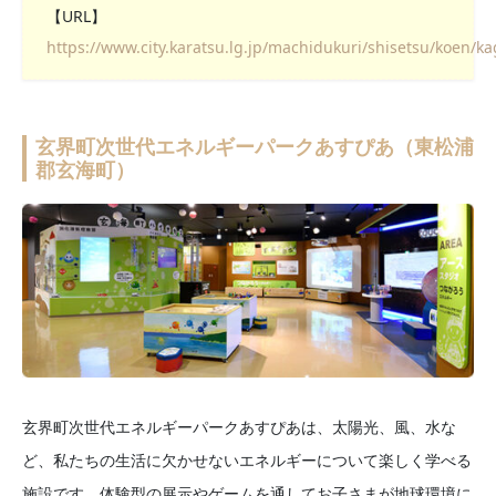
【URL】
https://www.city.karatsu.lg.jp/machidukuri/shisetsu/koen/
玄界町次世代エネルギーパークあすぴあ（東松浦
郡玄海町）
玄界町次世代エネルギーパークあすぴあは、太陽光、風、水な
ど、私たちの生活に欠かせないエネルギーについて楽しく学べる
施設です。体験型の展示やゲームを通してお子さまが地球環境に