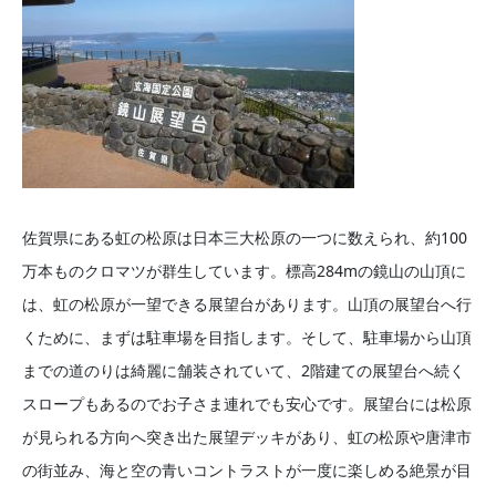
佐賀県にある虹の松原は日本三大松原の一つに数えられ、約100
万本ものクロマツが群生しています。標高284mの鏡山の山頂に
は、虹の松原が一望できる展望台があります。山頂の展望台へ行
くために、まずは駐車場を目指します。そして、駐車場から山頂
までの道のりは綺麗に舗装されていて、2階建ての展望台へ続く
スロープもあるのでお子さま連れでも安心です。展望台には松原
が見られる方向へ突き出た展望デッキがあり、虹の松原や唐津市
の街並み、海と空の青いコントラストが一度に楽しめる絶景が目