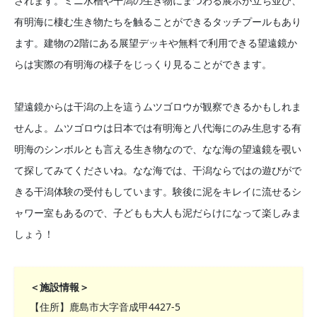
されます。ミニ水槽や干潟の生き物にまつわる展示が立ち並び、
有明海に棲む生き物たちを触ることができるタッチプールもあり
ます。建物の2階にある展望デッキや無料で利用できる望遠鏡か
らは実際の有明海の様子をじっくり見ることができます。
望遠鏡からは干潟の上を這うムツゴロウが観察できるかもしれま
せんよ。ムツゴロウは日本では有明海と八代海にのみ生息する有
明海のシンボルとも言える生き物なので、なな海の望遠鏡を覗い
て探してみてくださいね。なな海では、干潟ならではの遊びがで
きる干潟体験の受付もしています。験後に泥をキレイに流せるシ
ャワー室もあるので、子どもも大人も泥だらけになって楽しみま
しょう！
＜施設情報＞
【住所】鹿島市大字音成甲4427-5