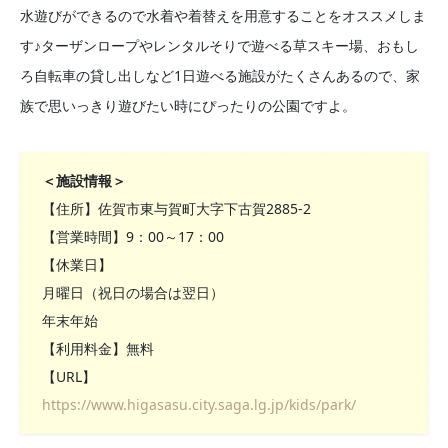
水遊びができるので水着や着替えを用意することをオススメしま
す♪ターザンロープやレンタルそりで遊べる草スキー場、おもし
ろ自転車の貸し出しなど1日遊べる施設がたくさんあるので、家
族で思いっきり遊びたい時にぴったりの公園ですよ。
＜施設情報＞
【住所】佐賀市東与賀町大字下古賀2885-2
【営業時間】9：00～17：00
【休業日】
月曜日（祝日の場合は翌日）
年末年始
【利用料金】無料
【URL】
https://www.higasasu.city.saga.lg.jp/kids/park/