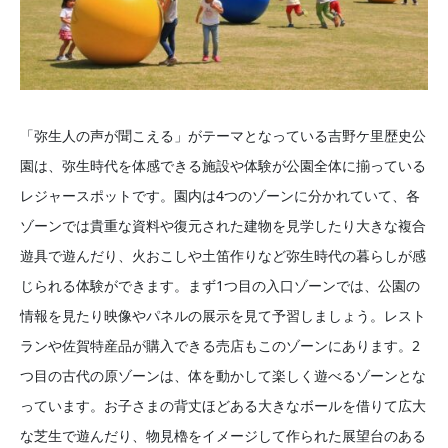
「弥生人の声が聞こえる」がテーマとなっている吉野ケ里歴史公
園は、弥生時代を体感できる施設や体験が公園全体に揃っている
レジャースポットです。園内は4つのゾーンに分かれていて、各
ゾーンでは貴重な資料や復元された建物を見学したり大きな複合
遊具で遊んだり、火おこしや土笛作りなど弥生時代の暮らしが感
じられる体験ができます。まず1つ目の入口ゾーンでは、公園の
情報を見たり映像やパネルの展示を見て予習しましょう。レスト
ランや佐賀特産品が購入できる売店もこのゾーンにあります。2
つ目の古代の原ゾーンは、体を動かして楽しく遊べるゾーンとな
っています。お子さまの背丈ほどある大きなボールを借りて広大
な芝生で遊んだり、物見櫓をイメージして作られた展望台のある