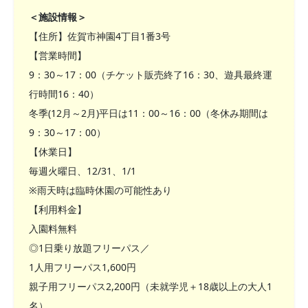
＜施設情報＞
【住所】佐賀市神園4丁目1番3号
【営業時間】
9：30～17：00（チケット販売終了16：30、遊具最終運
行時間16：40）
冬季(12月～2月)平日は11：00～16：00（冬休み期間は
9：30～17：00）
【休業日】
毎週火曜日、12/31、1/1
※雨天時は臨時休園の可能性あり
【利用料金】
入園料無料
◎1日乗り放題フリーパス／
1人用フリーパス1,600円
親子用フリーパス2,200円（未就学児＋18歳以上の大人1
名）