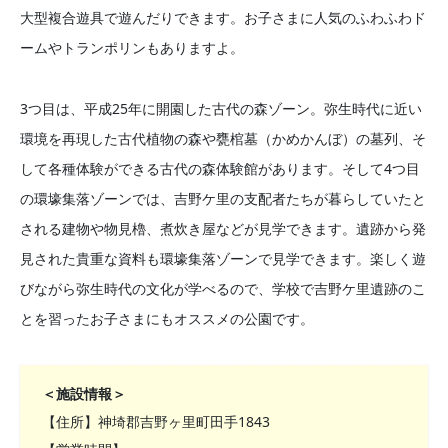
大型複合遊具で遊んだりできます。お子さまに人気のふわふわド
ームやトランポリンもありますよ。
3つ目は、平成25年に開園した古代の森ゾーン。弥生時代に近い
環境を再現した古代植物の森や甕棺墓（かめかんぼ）の墓列、そ
して各種体験ができる古代の森体験館があります。そして4つ目
の環壕集落ゾーンでは、吉野ケ里の支配者たちが暮らしていたと
される建物や物見櫓、煮炊き屋などが見学できます。遺跡から発
見された貴重な資料も環壕集落ゾーンで見学できます。楽しく遊
びながら弥生時代の文化が学べるので、学校で吉野ケ里遺跡のこ
とを習ったお子さまにもオススメの公園です。
＜施設情報＞
【住所】神埼郡吉野ヶ里町田手1843