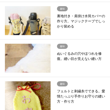
趣味
裏地付き・肩掛け水筒カバーの
作り方。マジックテープでしっ
かり留める
趣味
ぬいぐるみの穴やほつれを修
復。縫い目が見えない縫い方
趣味
フェルトと刺繍糸でできる。愛
情たっぷり手作りお守りの縫い
方・作り方