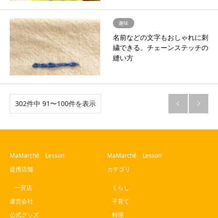
趣味
名前などの文字もおしゃれに刺
繍できる。チェーンステッチの
縫い方
302件中 91〜100件を表示


MaMarché Lesson
MaMarché Lesson
提携店舗
カテゴリ
一宮店
くらし
運営会社
子育て
公式グッズ
料理