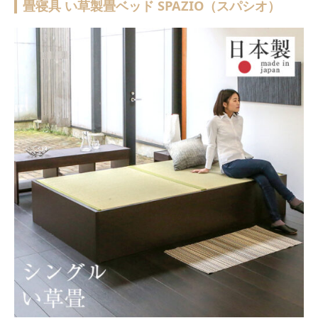
畳寝具 い草製畳ベッド SPAZIO（スパシオ）